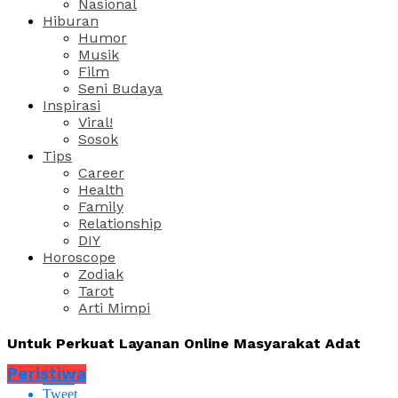
Nasional
Hiburan
Humor
Musik
Film
Seni Budaya
Inspirasi
Viral!
Sosok
Tips
Career
Health
Family
Relationship
DIY
Horoscope
Zodiak
Tarot
Arti Mimpi
Untuk Perkuat Layanan Online Masyarakat Adat
Peristiwa
Share
Tweet