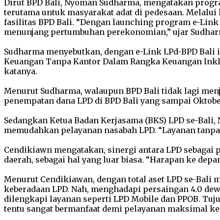
Dirut BPD Bali, Nyoman Sudharma, mengatakan progra
terutama untuk masyarakat adat di pedesaan. Melalui 
fasilitas BPD Bali. “Dengan launching program e-Link
menunjang pertumbuhan perekonomian,” ujar Sudhar
Sudharma menyebutkan, dengan e-Link LPd-BPD Bali i
Keuangan Tanpa Kantor Dalam Rangka Keuangan Inklusif
katanya.
Menurut Sudharma, walaupun BPD Bali tidak lagi men
penempatan dana LPD di BPD Bali yang sampai Oktober
Sedangkan Ketua Badan Kerjasama (BKS) LPD se-Bali,
memudahkan pelayanan nasabah LPD. “Layanan tanpa ka
Cendikiawn mengatakan, sinergi antara LPD sebagai p
daerah, sebagai hal yang luar biasa. “Harapan ke de
Menurut Cendikiawan, dengan total aset LPD se-Bali m
keberadaan LPD. Nah, menghadapi persaingan 4.0 dewa
dilengkapi layanan seperti LPD Mobile dan PPOB. Tu
tentu sangat bermanfaat demi pelayanan maksimal ke