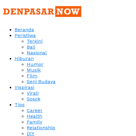
Beranda
Peristiwa
Terkini
Bali
Nasional
Hiburan
Humor
Musik
Film
Seni Budaya
Inspirasi
Viral!
Sosok
Tips
Career
Health
Family
Relationship
DIY