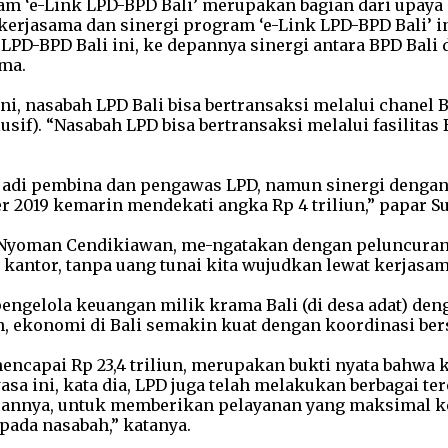
m ‘e-Link LPD-BPD Bali’ merupakan bagian dari upaya
kerjasama dan sinergi program ‘e-Link LPD-BPD Bali’ i
 LPD-BPD Bali ini, ke depannya sinergi antara BPD Bal
ma.
ni, nasabah LPD Bali bisa bertransaksi melalui chane
). “Nasabah LPD bisa bertransaksi melalui fasilitas B
jadi pembina dan pengawas LPD, namun sinergi dengan 
 2019 kemarin mendekati angka Rp 4 triliun,” papar 
 Nyoman Cendikiawan, me-ngatakan dengan peluncuran 
ntor, tanpa uang tunai kita wujudkan lewat kerjasama
engelola keuangan milik krama Bali (di desa adat) de
pan, ekonomi di Bali semakin kuat dengan koordinasi b
encapai Rp 23,4 triliun, merupakan bukti nyata bahwa k
sa ini, kata dia, LPD juga telah melakukan berbagai 
juannya, untuk memberikan pelayanan yang maksimal ke
pada nasabah,” katanya.