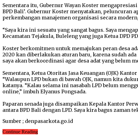
Sementara itu, Gubernur Wayan Koster mengapresiasi 
BPD Bali’. Gubernur Koster menyatakan, peluncuran apl
perkembangan manajemen organisasi secara modern,
“Saya kira ini sesuatu yang sangat bagus. Saya mengap
Kecamatan Tejakula, Buleleng yang juga Ketua DPD PDIP
Koster berkomitmen untuk memajukan peran desa ada
2020 kan diberlakukan aturan baru, karena sudah ada
saya akan berkoordinasi agar desa adat yang belum m
Sementara, Ketua Otoritas Jasa Keuangan (OJK) Kanto
“Walaupun LPD bukan di bawah OJK, namun kita dukung 
katanya. “Kalau selama ini nasabah LPD belum menggu
online,” imbuh Elyanus Pongsada.
Paparan senada juga disampaikan Kepala Kantor Perwa
antara BPD Bali dengan LPD. Saya kira bagus zaman tek
Sumber ; denpasarkota.go.id
Continue Reading