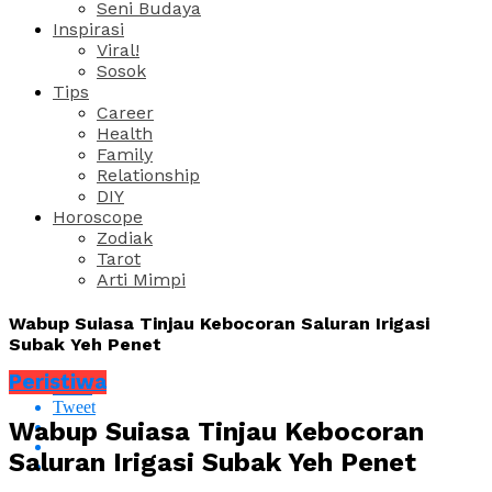
Seni Budaya
Inspirasi
Viral!
Sosok
Tips
Career
Health
Family
Relationship
DIY
Horoscope
Zodiak
Tarot
Arti Mimpi
Wabup Suiasa Tinjau Kebocoran Saluran Irigasi
Subak Yeh Penet
Peristiwa
Share
Tweet
Wabup Suiasa Tinjau Kebocoran
Saluran Irigasi Subak Yeh Penet