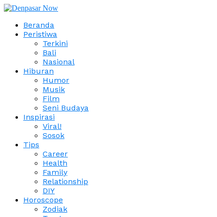
Beranda
Peristiwa
Terkini
Bali
Nasional
Hiburan
Humor
Musik
Film
Seni Budaya
Inspirasi
Viral!
Sosok
Tips
Career
Health
Family
Relationship
DIY
Horoscope
Zodiak