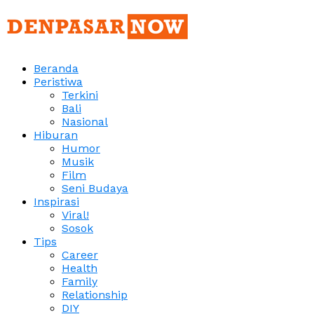
Beranda
Peristiwa
Terkini
Bali
Nasional
Hiburan
Humor
Musik
Film
Seni Budaya
Inspirasi
Viral!
Sosok
Tips
Career
Health
Family
Relationship
DIY