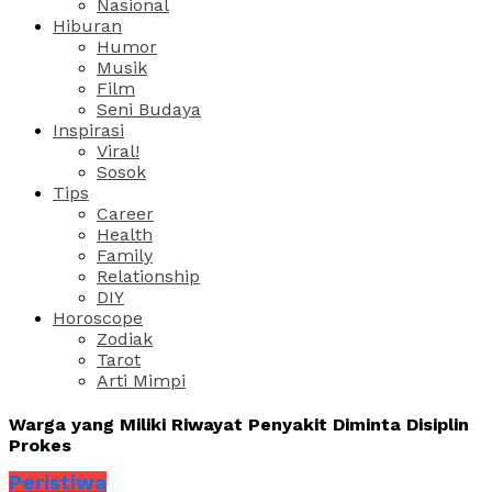
Nasional
Hiburan
Humor
Musik
Film
Seni Budaya
Inspirasi
Viral!
Sosok
Tips
Career
Health
Family
Relationship
DIY
Horoscope
Zodiak
Tarot
Arti Mimpi
Warga yang Miliki Riwayat Penyakit Diminta Disiplin
Prokes
Peristiwa
Share